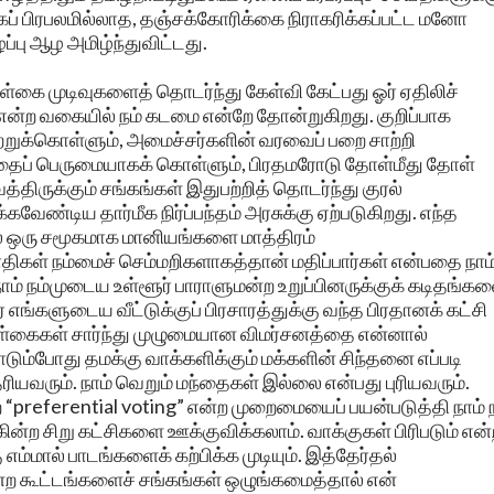
கப் பிரபலமில்லாத, தஞ்சக்கோரிக்கை நிராகரிக்கப்பட்ட மனோ
பு ஆழ அமிழ்ந்துவிட்டது.
ை முடிவுகளைத் தொடர்ந்து கேள்வி கேட்பது ஓர் ஏதிலிச்
 என்ற வகையில் நம் கடமை என்றே தோன்றுகிறது. குறிப்பாக
்றுக்கொள்ளும், அமைச்சர்களின் வரவைப் பறை சாற்றி
்பதைப் பெருமையாகக் கொள்ளும், பிரதமரோடு தோள்மீது தோள்
த்திருக்கும் சங்கங்கள் இதுபற்றித் தொடர்ந்து குரல்
வேண்டிய தார்மீக நிர்ப்பந்தம் அரசுக்கு ஏற்படுகிறது. எந்த
ல் ஒரு சமூகமாக மானியங்களை மாத்திரம்
ிகள் நம்மைச் செம்மறிகளாகத்தான் மதிப்பார்கள் என்பதை நாம
நாம் நம்முடைய உள்ளூர் பாராளுமன்ற உறுப்பினருக்குக் கடிதங்க
 எங்களுடைய வீட்டுக்குப் பிரசாரத்துக்கு வந்த பிரதானக் கட்சி
்கைகள் சார்ந்து முழுமையான விமர்சனத்தை என்னால்
ாடும்போது தமக்கு வாக்களிக்கும் மக்களின் சிந்தனை எப்படி
ரியவரும். நாம் வெறும் மந்தைகள் இல்லை என்பது புரியவரும்.
 “preferential voting” என்ற முறைமையைப் பயன்படுத்தி நாம் 
்ற சிறு கட்சிகளை ஊக்குவிக்கலாம். வாக்குகள் பிரிபடும் என்
எம்மால் பாடங்களைக் கற்பிக்க முடியும். இத்தேர்தல்
ற கூட்டங்களைச் சங்கங்கள் ஒழுங்கமைத்தால் என்