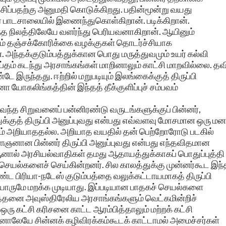
ிப்பதற்கு அனுமதி கொடுக்கிறது. பதின்மூன்று வயது
ூர் பாடசாலையில் இணைந்துகொள்கிறான். படிக்கிறான்.
்த நிலத்திலேயே வளர்ந்து பெரியவனாகிறான். ஆயினும்
ம் தஞ்சக்கோரிக்கை வழக்குகள் தொடர்ச்சியாக
. அந்தக்குடும்பத்துக்கான பொது மருத்துவமும் உயர் கல்வி
ப்தம் கடந்து அரசாங்கங்கள் மாறினாலும் காட்சி மாறவில்லை. தவ
ருந்தது. ஈற்றில் மறுபடியும் இலங்கைக்குத் திருப்பி
 யோகலிங்கத்தின் இந்தத் தீக்குளிப்புச் சம்பவம்
 வந்த சிறுவனைப் பன்னிரண்டு வருடங்களுக்குப் பின்னர்,
ுக்குத் திருப்பி அனுப்புவது என்பது எவ்வளவு மோசமான ஒரு மன
ாம் அறியாததல்ல. அறியாத வயதில் தன் பெற்றோரோடு படகில்
ஞனான பின்னர் திருப்பி அனுப்புவது என்பது எந்தவிதமான
ஆனால் அரசியல்வாதிகள் தமது ஆதாயத்துக்காகப் பொதுப்புத்தி
ல்களைச் செய்கின்றனர். சில காலத்துக்கு முன்னர்கூட இந்
ட பிரியா-நடேஸ் குடும்பத்தை வலுக்கட்டாயமாகத் திருப்பி
 யாருமே மறக்க முடியாது. இப்படியான பாதகச் செயல்களை
த்தனை அவுஸ்திரேலிய அரசாங்கங்களும் வெட்கமின்றிச்
ரு கட்சி கரிசனை காட்ட ஆரம்பித்தாலும் மற்றக் கட்சி
இதனாலேயே சின்னக் கழிவிரக்கம்கூடக் காட்டாமல் அமைச்சர்கள்