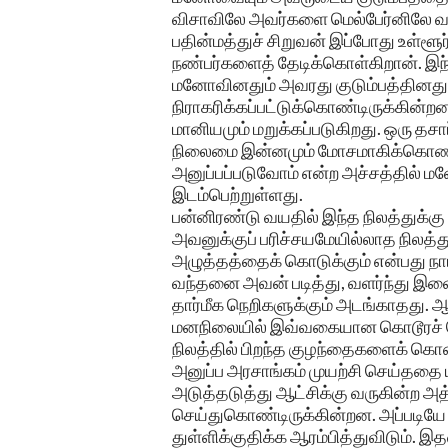
விசாவிலே அவர்களை மெல்பேர்னிலே வச
பதின்மத்துச் சிறுவன் இப்போது உள்ள
நண்பர்களைத் தேடிக்கொள்கிறான். இந
மனோவினதும் அவரது குடும்பத்தினது
நிராகரிக்கப்பட்டுக்கொண்டிருக்கின்றன
மானியமும் மறுக்கப்படுகிறது. ஒரு தசா
நிலைமை இன்னமும் மோசமாகிக்கொண்டே இ
அனுப்பப்படுவோம் என்ற அச்சத்தில் மனோ
இடம்பெற்றுள்ளது.
பன்னிரண்டு வயதில் இந்த நிலத்துக்கு
அவனுக்குப் பரிச்சயமேயில்லாத நிலத்த
அழுத்தத்தைக் கொடுக்கும் என்பது ந
வந்தனை அவன் படித்து, வளர்ந்து இளை
தார்மீக நெறிகளுக்கும் அடங்காதது. 
மனநிலையில் இவ்வகையான கொடூரச் செய
நிலத்தில் பிறந்த குழந்தைகளைக் கொண்
அனுப்ப அரசாங்கம் முயற்சி செய்ததை
அடுத்தடுத்து ஆட்சிக்கு வருகின்ற அ
செய்துகொண்டிருக்கின்றன. அப்படியே ஒ
துள்ளிக்குதிக்க ஆரம்பித்துவிடும். 