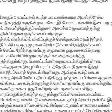
டு சென்று பழைய நிலத்திலே நடுவதென்றால் அந்தச் செடிதான்
 கோரும் அமைப்புகள் கடந்த பல வாரங்களாக அவுஸ்திரேலிய
ை நிகழ்த்தி வருகின்றன. மனோ இப்போராட்டங்களில் இடையறா
ில் அமைந்திருக்கும் உள்துறை அமைச்சு அலுவலகத்துக்கு
தின் பிரதான ஒருங்கமைப்பார்களுள்
த்தில் விரக்தியில் விளிம்புக்குச் சென்றுதான் அவர் இந்தத்
டும். அப்படி ஒரு முடிவை அவர் எடுக்காமலிருந்திருக்கலாம்.
ச் செய்ய நேர்ந்தது என்பது சமூகமாக ஒரு வகையில் நமது
ு ஊடக வெளியில் ஓரளவுக்குக் கவனத்தை ஈர்த்து
ுத்திருக்கிறது. போராட்டங்கள் வலுவடைந்திருக்கின்றன.
கு ஆதரவாக நிகழும் போராட்டத்தோடு கூடுதலாக இந்தப்
ியாக இடம்பெறத் தொடங்கியுள்ளது. ஆயினும் தமிழ் ஊடக
ி என்ற அளவிலேயே பதியப்படுகிறது. நம்முடைய பிள்ளை ஒருவன
 செய்திகூட பல தமிழர்களுக்குத் தெரியாது என்பது கவலைக்குரி
க எளிதாகக் கடந்துபோகிறார்கள். மரணங்கள் மலிந்த
நம்மருகில் நிகழ்ந்த ஒரு தீக்குளிப்பின் வெம்மையைக்கூட
டக்கின்ற. கைவிட்டு எண்ணக்கூடிய தமிழ் அமைப்புகள் சில இ
விடுத்தும் கவன ஈர்ப்பைச் செய்கின்றன. ஆனால் சாதாரண மக்கள்
ஈழத்திலும் தமிழ்நாட்டிலும்கூட ஏனைய பரபரப்புச் செய்திகளுக்