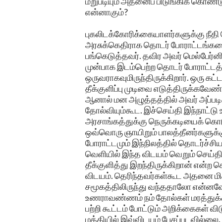
மறுபடியும் அதனைப் பிடுங்கிக் கொண்
என்னாகும்?
புகலிடக்கோரிக்கையாளர்களுக்கு நீதி
அரசுக்கெதிராக தொடர் போராட்டங்கள
பங்கெடுத்தவர். தவிர அவர் மெல்பேர்ன
முன்பாக இடம்பெற்ற தொடர் போராட்டத்
ஒருவராகவுமிருந்திருக்கிறார். ஒரு கட்ட
தீக்குளிப்பு முடிவை எடுத்திருக்கவேண்
ஆனால் மன அழுத்தத்தில் அவர் அப்படி
தோல்வியும்கூட. இச்செய்தி இந்நாட்ட
அரசாங்கத்துக்கு நெருக்கடியைக் கொட
ஒவ்வொரு ஞாயிறும் பாலத்தீனர்களுக்
போராட்டமும் இந்நிலத்தில் தொடர்ச்ச
வெளியில் இந்த விடயம் வெறும் செய்த
தீக்குளித்து இறந்திருக்கிறான் என்ற
விடயம். தெரிந்தவர்கள்கூட அதனை மி
சமூகத்திலிருந்து வந்ததாலோ என்னவோ 
உணராவண்ணம் நம் தோல்கள் மரத்துக்கி
பற்றி கூட்டம் போட்டும் அறிக்கைகள் 
மத்தியில் இவ்விடயம் பேசப்படவில்லை. 