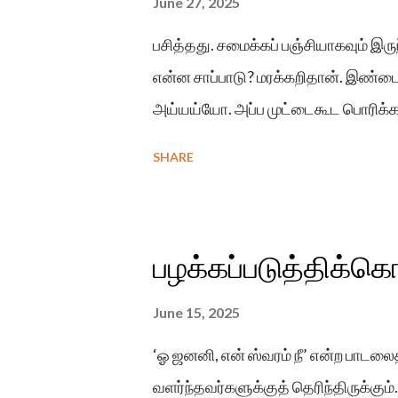
June 27, 2025
பசித்தது. சமைக்கப் பஞ்சியாகவும் இர
என்ன சாப்பாடு? மரக்கறிதான். இண்டை
அய்யய்யோ. அப்ப முட்டைகூட பொரிக்க
SHARE
பழக்கப்படுத்திக்கொ
June 15, 2025
‘ஓ ஜனனி, என் ஸ்வரம் நீ’ என்ற பா
வளர்ந்தவர்களுக்குத் தெரிந்திருக்கு