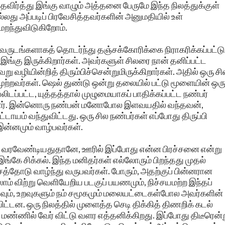
் தவிர்த்து இங்கு வாழும் அத்தனை பேருமே இந்த நிலத்துக்குள்
்லது அப்படிப் பிரவேசித்தவர்களின் அனுமதியில் உள்
மறந்துவிடுகிறோம்.
ருடங்களாகத் தொடர்ந்து தஞ்சக்கோரிக்கை நிராகரிக்கப்பட்டு
ேர் இங்கு இருக்கிறார்கள். அவர்களுள் சிலரை நான் தனிப்பட்ட
ு வழியின்றித் திரும்பிச்சென்றுமிருக்கிறார்கள். அதில் ஒரு சில
ுற்றவர்கள். ஷெல் துண்டு ஒன்று தலையில் பட்டு மூளையின் ஒர
ிடப்பட்ட, யுத்தத்தால் முழுமையாகப் பாதிக்கப்பட்ட நண்பர்
ன்றார். இன்னொரு நண்பன் மனோபோல இளவயதில் வந்தவன்,
்டாயம் வந்துவிட்டது. ஒரு சில நண்பர்கள் எப்போது திருப்பி
ன்னமும் வாழ்பவர்கள்.
பி வரவேண்டியதுதானே, ஊரில் இப்போது என்ன பிரச்சனை என்று
ங்கே சிக்கல். இந்த மனிதர்கள் எல்லோரும் பிறந்தது முதல்
சத்தோடு வாழ்ந்து வருபவர்கள். போரும், அதற்குப் பின்னரான
ாம் விற்று வெளியேறிய படகுப் பயணமும், நிச்சயமற்ற இந்தப்
வும், உறவுகளும் நம் சமூகமும் மலையட்டைகள்போல அவர்களின்
்டன. ஒரு நிலத்தில் முளைத்த செடி திக்கித் திணறிக் கடல்
மண்ணில் வேர் விட்டு வளர எத்தனிக்கிறது. இப்போது திடீரென்