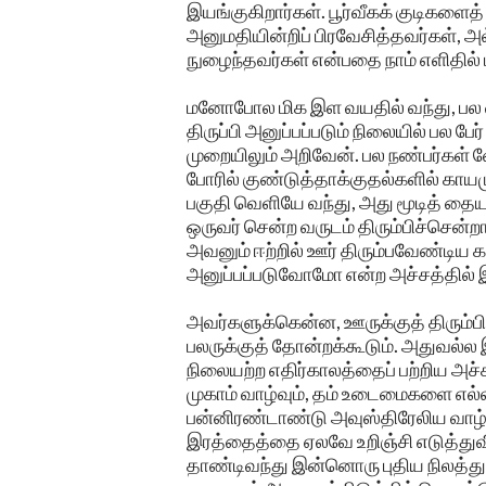
இயங்குகிறார்கள். பூர்வீகக் குடிகளைத
அனுமதியின்றிப் பிரவேசித்தவர்கள், அல
நுழைந்தவர்கள் என்பதை நாம் எளிதில் 
மனோபோல மிக இள வயதில் வந்து, பல வ
திருப்பி அனுப்பப்படும் நிலையில் பல ப
முறையிலும் அறிவேன். பல நண்பர்கள் வேற
போரில் குண்டுத்தாக்குதல்களில் காயம
பகுதி வெளியே வந்து, அது மூடித் தையல
ஒருவர் சென்ற வருடம் திரும்பிச்செ
அவனும் ஈற்றில் ஊர் திரும்பவேண்டிய கட
அனுப்பப்படுவோமோ என்ற அச்சத்தில் இ
அவர்களுக்கென்ன, ஊருக்குத் திரும்
பலருக்குத் தோன்றக்கூடும். அதுவல்ல இ
நிலையற்ற எதிர்காலத்தைப் பற்றிய அச்
முகாம் வாழ்வும், தம் உடைமைகளை எல்ல
பன்னிரண்டாண்டு அவுஸ்திரேலிய வாழ்
இரத்தைத்தை ஏலவே உறிஞ்சி எடுத்துவிட
தாண்டிவந்து இன்னொரு புதிய நிலத்து 