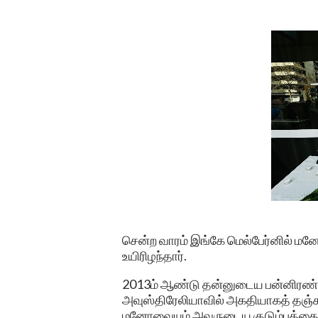
சென்ற வாரம் இங்கே மெல்பேர்னில் ம
உயிரிழந்தார்.
2013ம் ஆண்டு தன்னுடைய பன்னிரண்ட
அவுஸ்திரேலியாவில் அகதியாகத் தஞ்சம்
மனோவையும் அவருடைய குடும்பத்தையும்