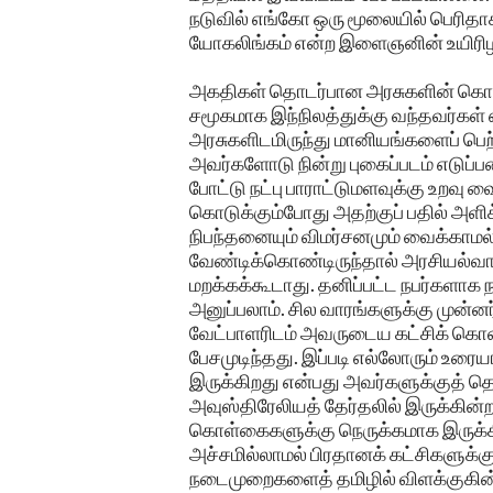
நடுவில் எங்கோ ஒரு மூலையில் பெரிதா
யோகலிங்கம் என்ற இளைஞனின் உயிரிழப்
அகதிகள் தொடர்பான அரசுகளின் கொள்க
சமூகமாக இந்நிலத்துக்கு வந்தவர்கள்
அரசுகளிடமிருந்து மானியங்களைப் பெற
அவர்களோடு நின்று புகைப்படம் எடுப
போட்டு நட்பு பாராட்டுமளவுக்கு உறவு வை
கொடுக்கும்போது அதற்குப் பதில் அளிக்க
நிபந்தனையும் விமர்சனமும் வைக்காம
வேண்டிக்கொண்டிருந்தால் அரசியல்வாத
மறக்கக்கூடாது. தனிப்பட்ட நபர்களாக 
அனுப்பலாம். சில வாரங்களுக்கு முன்னர்
வேட்பாளரிடம் அவருடைய கட்சிக் கொள
பேசமுடிந்தது. இப்படி எல்லோரும் உரைய
இருக்கிறது என்பது அவர்களுக்குத் தெ
அவுஸ்திரேலியத் தேர்தலில் இருக்கின்ற
கொள்கைகளுக்கு நெருக்கமாக இருக்கின
அச்சமில்லாமல் பிரதானக் கட்சிகளுக்கு 
நடைமுறைகளைத் தமிழில் விளக்குகின்