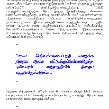
பல கதைகளை சிறு வயதில் குழந்தைகளுக்கு சொல்லியிருக்கிறார். ஒருநாள்
மாலை அந்த அம்மையார் ராஜம் கிருஷ்ணனின் “மலர்கள்” நாவலை முற்றத்தில்
கதிரைபோட்டு வாசித்துக்கொண்டிருக்கிறார். அந்தி
சாய்ந்துகொண்டிருந்ததில் அவர் இருந்த இடத்திலிருந்து வெளிச்சம்
விலகிக்கொண்டிருந்தது. வாசிப்பு சுவாரசியத்தில் அவர் வெளிச்சத்தோடே
புத்தகத்தை நகர்த்தியபடி விடாமல் வாசித்துக்கொண்டிருந்தார்.
தன்னிலையறியாமல் இப்படி நகர்த்திக்கொண்டிருந்ததில் ஒரு கட்டத்தில்
கதிரை தடுமாறி தவறி விழுந்துவிட்டார். காயப்பட்டு ஆஸ்பத்திரிக்கு
கொண்டுபோயிருக்கிறார்கள். அங்கும் அந்த நாவலின் அடுத்தபாகத்தை
கொண்டுவா என்று கேட்டிருக்கிறார். கொண்டுபோய்க்கொடுப்பதற்குள் அந்த
அம்மையார் இறந்துவிட்டாராம்.
“உங்கட பெரியக்காவைப்பற்றி கதைக்க
நிறைய ஆசை. வீட்டுக்குப்பின்னாலிருந்த
புளியமரம் ..வற்றாநதியில் நிறைய
எழுதியிருக்கிறிங்க ..”
அதற்கும் சிரிப்புத்தான். வீட்டில் கடைசி என்பதால் வீட்டில் இவர் செல்லம்
என்றார் மனைவி. செங்கை ஆழியான் நிறைய பேச முயன்றாலும் அவரால் ஒரு
வார்த்தைக்கு மேலே பேச முடியவில்லை.