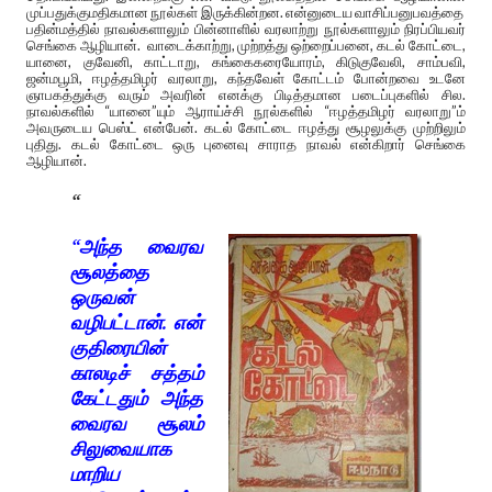
முப்பதுக்குமதிகமான நூல்கள் இருக்கின்றன. என்னுடைய வாசிப்பனுபவத்தை
பதின்மத்தில் நாவல்களாலும் பின்னாளில் வரலாற்று நூல்களாலும் நிரப்பியவர்
செங்கை ஆழியான். வாடைக்காற்று, முற்றத்து ஒற்றைப்பனை, கடல் கோட்டை,
யானை, குவேனி, காட்டாறு, கங்கைகரையோரம், கிடுகுவேலி, சாம்பவி,
ஜன்மபூமி, ஈழத்தமிழர் வரலாறு, கந்தவேள் கோட்டம் போன்றவை உடனே
ஞாபகத்துக்கு வரும் அவரின் எனக்கு பிடித்தமான படைப்புகளில் சில.
நாவல்களில் “யானை”யும் ஆராய்ச்சி நூல்களில் “ஈழத்தமிழர் வரலாறு”ம்
அவருடைய பெஸ்ட் என்பேன். கடல் கோட்டை ஈழத்து சூழலுக்கு முற்றிலும்
புதிது. கடல் கோட்டை ஒரு புனைவு சாராத நாவல் என்கிறார் செங்கை
ஆழியான்.
“அந்த வைரவ
சூலத்தை
ஒருவன்
வழிபட்டான். என்
குதிரையின்
காலடிச் சத்தம்
கேட்டதும் அந்த
வைரவ சூலம்
சிலுவையாக
மாறிய