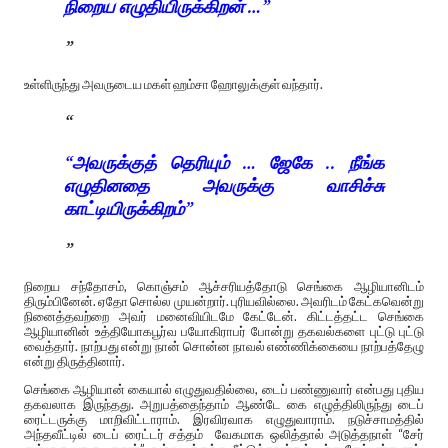
நிறைய எழுதியிருக்கிறன் …”
உள்ளிருந்து அவருடைய மகள் ஹம்சா ஹோலுக்குள் வந்தார்.
“அவருக்குத் தெரியும் … ஜேகே .. நீங்க
எழுதினதை அவருக்கு வாசிச்சு
காட்டியிருக்கிறம்”
நிறைய சந்தோசம், கொஞ்சம் ஆச்சரியத்தோடு செங்கை ஆழியானிடம்
திரும்பினேன். ஏதோ சொல்ல முயன்றார். புரியவில்லை. அவரிடம் கேட்கவென்று
நினைத்தவற்றை அவர் மனைவியிடமே கேட்டேன். கிட்டத்தட்ட செங்கை
ஆழியானின் உத்தியோகபூர்வ பயோகிராபர் போன்று தகவல்களை புட்டு புட்டு
வைத்தார். நாற்பது என்று நான் சொன்ன நாவல் எண்ணிக்கையை நாற்பத்தேழு
என்று திருத்தினார்.
செங்கை ஆழியான் கையால் எழுதுவதில்லை, டைப் பண்ணுவார் என்பது புதிய
தகவலாக இருந்தது. அறுபத்தைந்தாம் ஆண்டே கை எழுத்திலிருந்து டைப்
ரைட்டருக்கு மாறிவிட்டாராம். இரவிரவாக எழுதுவாராம். நடுச்சாமத்தில்
அந்தவீட்டில் டைப் ரைட்டர் சத்தம் வேகமாக ஒலித்தால் அடுத்தநாள் “சேர்