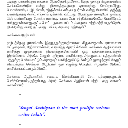
மடித்து பாக்கிற்குள் வைக்க ஆரம்பித்திருந்தேன். இந்த மூன்று கிழமைகளில்
செய்யவேண்டும் என்று நினைத்தவற்றை ஓரளவுக்கு செய்தாயிற்று.
போகவேண்டிய இடங்கள், சந்திக்கவேண்டிய நபர்கள் என்று போனில் குறித்து
வைத்திருந்த லிஸ்ட் எல்லாம் டிக்காகி விட்டது. ஆனாலும் எதையோ ஒன்றை
மிஸ் பண்ணியது போன்ற உணர்வு. யாரையோ சந்திக்காமலேயே போகிறோம்
என்றது உள்மனது. குட்டி போட்ட பூனையாட்டம் அறையை சுற்றி சுற்றி வருகிறேன்.
திடீரென்று பொறி தட்டியது… எப்படி அவரை மறந்தேன்?
செங்கை ஆழியான்.
நாற்பத்தேழு நாவல்கள். இருநூறுக்குமதிகமான சிறுகதைகள். ஏராளமான
கட்டுரைகள், நேர்காணல்கள், வரலாற்று ஆராய்ச்சிகள். செங்கை ஆழியானை
வாசித்து முடித்ததாக நினைத்துக்கொண்டு ஒரு புத்தகக்கடைக்குள்
இறங்கினால் அங்கே மேலும் புதிதாக வாசிக்காத அவருடைய புத்தகங்கள்
பத்துக்கு மேலே மாட்டும். அதையும் வாசித்துவிட்டு மீண்டும் நுழைந்தால் மேலும்
கிடைக்கும். செங்கை ஆழியான் ஒரு எழுத்து மெஷின். ஈழத்தில் அதிகம்
வாசிக்கப்பட்டவரும் அவரே.
செங்கை ஆழியானின் சமகால இலக்கியவாதி சோ. பத்மநாதனுடன்
பேசிக்கொண்டிருந்தபோது அவர் செங்கை ஆழியான் பற்றி ஒரு வசனம்
சொன்னார்.
"Sengai Aazhiyaan is the most prolific eezham
writer todate".