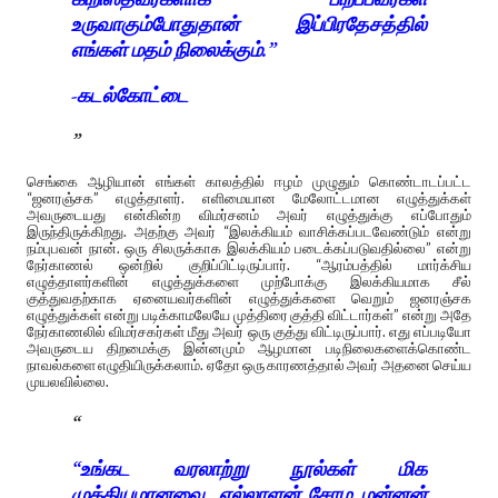
உருவாகும்போதுதான் இப்பிரதேசத்தில்
எங்கள் மதம் நிலைக்கும்.”
-கடல்கோட்டை
செங்கை ஆழியான் எங்கள் காலத்தில் ஈழம் முழுதும் கொண்டாடப்பட்ட
“ஜனரஞ்சக” எழுத்தாளர். எளிமையான மேலோட்டமான எழுத்துக்கள்
அவருடையது என்கின்ற விமர்சனம் அவர் எழுத்துக்கு எப்போதும்
இருந்திருக்கிறது. அதற்கு அவர் “இலக்கியம் வாசிக்கப்படவேண்டும் என்று
நம்புபவன் நான். ஒரு சிலருக்காக இலக்கியம் படைக்கப்படுவதில்லை” என்று
நேர்காணல் ஒன்றில் குறிப்பிட்டிருப்பார். “ஆரம்பத்தில் மார்க்சிய
எழுத்தாளர்களின் எழுத்துக்களை முற்போக்கு இலக்கியமாக சீல்
குத்துவதற்காக ஏனையவர்களின் எழுத்துக்களை வெறும் ஜனரஞ்சக
எழுத்துக்கள் என்று படிக்காமலேயே முத்திரை குத்தி விட்டார்கள்” என்று அதே
நேர்காணலில் விமர்சகர்கள் மீது அவர் ஒரு குத்து விட்டிருப்பார். எது எப்படியோ
அவருடைய திறமைக்கு இன்னமும் ஆழமான படிநிலைகளைக்கொண்ட
நாவல்களை எழுதியிருக்கலாம். ஏதோ ஒரு காரணத்தால் அவர் அதனை செய்ய
முயலவில்லை.
“உங்கட வரலாற்று நூல்கள் மிக
முக்கியமானவை. எல்லாளன் சோழ மன்னன்