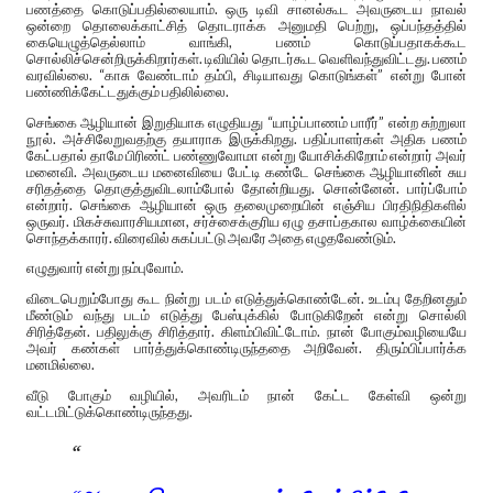
பணத்தை கொடுப்பதில்லையாம். ஒரு டிவி சானல்கூட அவருடைய நாவல்
ஒன்றை தொலைக்காட்சித் தொடராக்க அனுமதி பெற்று, ஒப்பந்தத்தில்
கையெழுத்தெல்லாம் வாங்கி, பணம் கொடுப்பதாகக்கூட
சொல்லிச்சென்றிருக்கிறார்கள். டிவியில் தொடர்கூட வெளிவந்துவிட்டது. பணம்
வரவில்லை. “காசு வேண்டாம் தம்பி, சிடியாவது கொடுங்கள்” என்று போன்
பண்ணிக்கேட்டதுக்கும் பதிலில்லை.
செங்கை ஆழியான் இறுதியாக எழுதியது “யாழ்ப்பாணம் பாரீர்” என்ற சுற்றுலா
நூல். அச்சிலேறுவதற்கு தயாராக இருக்கிறது. பதிப்பாளர்கள் அதிக பணம்
கேட்பதால் தாமே பிரிண்ட் பண்ணுவோமா என்று யோசிக்கிறோம் என்றார் அவர்
மனைவி. அவருடைய மனைவியை பேட்டி கண்டே செங்கை ஆழியானின் சுய
சரிதத்தை தொகுத்துவிடலாம்போல் தோன்றியது. சொன்னேன். பார்ப்போம்
என்றார். செங்கை ஆழியான் ஒரு தலைமுறையின் எஞ்சிய பிரதிநிதிகளில்
ஒருவர். மிகச்சுவாரசியமான, சர்ச்சைக்குரிய ஏழு தசாப்தகால வாழ்க்கையின்
சொந்தக்காரர். விரைவில் சுகப்பட்டு அவரே அதை எழுதவேண்டும்.
எழுதுவார் என்று நம்புவோம்.
விடைபெறும்போது கூட நின்று படம் எடுத்துக்கொண்டேன். உடம்பு தேறினதும்
மீண்டும் வந்து படம் எடுத்து பேஸ்புக்கில் போடுகிறேன் என்று சொல்லி
சிரித்தேன். பதிலுக்கு சிரித்தார். கிளம்பிவிட்டோம். நான் போகும்வழியையே
அவர் கண்கள் பார்த்துக்கொண்டிருந்ததை அறிவேன். திரும்பிப்பார்க்க
மனமில்லை.
வீடு போகும் வழியில், அவரிடம் நான் கேட்ட கேள்வி ஒன்று
வட்டமிட்டுக்கொண்டிருந்தது.