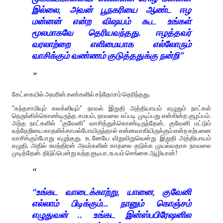
இல்லை, அவன் பூநகரியை ஆண்ட ஈழ
மன்னன் என்ற விஷயம் கூட உங்கள்
மூலமாகவே தெரியவந்தது. ஈழத்தவர்
வரலாற்றை எளிமையாக எல்லோரும்
வாசிக்கும் வண்ணம் குடுத்ததுக்கு நன்றி”
கேட்கையில் அவரின் கண்களில் சந்தோசம் தெரிந்தது.
“கந்தசாமியும் கலக்ஸியும்” நாவல் இறுதி அத்தியாயம் எழுதும் நாட்கள்
நெருங்கிக்கொண்டிருந்த சமயம், நாவலை எப்படி முடிப்பது என்கின்ற குழப்பம்.
அந்த நாட்களில் “குவேனி” வாசித்துக்கொண்டிருந்தேன். குவேனி மட்டும்
வந்தேறியை காதலிக்காமல்போயிருந்தால் என்னவாகியிருக்கும் என்ற கற்பனை
வாசிக்கும்போது எழுந்தது. உடனேயே விறுவிறுவென்று இறுதி அத்தியாயம்
எழுதி, அதில் சுமந்திரன் அவர்களின் காதலை தடுக்க முயல்வதாக நாவலை
முடித்தேன். திடுப்பென்று வந்த ஐடியா. உபயம் செங்கை ஆழியான்!
“உங்கட வாடைக்காற்று, யானை, குவேனி
எல்லாம் பிடிக்கும்… நானும் கொஞ்சம்
எழுதுவன் .. உங்கட இன்ஸ்பபிரேஷனில