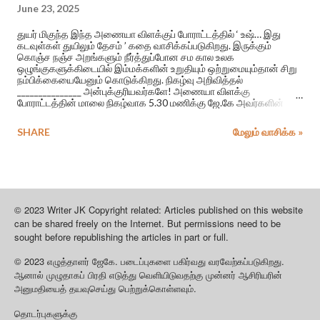
June 23, 2025
துயர் மிகுந்த இந்த அணையா விளக்குப் போராட்டத்தில் ‘ உஷ்… இது
கடவுள்கள் துயிலும் தேசம் ’ கதை வாசிக்கப்படுகிறது. இருக்கும்
கொஞ்ச நஞ்ச அறங்களும் நீர்த்துப்போன சம கால உலக
ஒழுங்குகளுக்கிடையில் இம்மக்களின் உறுதியும் ஒற்றுமையும்தான் சிறு
நம்பிக்கையையேனும் கொடுக்கிறது. நிகழ்வு அறிவித்தல்
_______________ அன்புக்குரியவர்களே! அணையா விளக்கு
போராட்டத்தின் மாலை நிகழ்வாக 5.30 மணிக்கு ஜே.கே அவர்களின்
படுகொலை செய்யப்பட்ட மாணவி கிருசாந்தி தொடர்பான, “உஷ்.. இது
கடவுள்கள் துயிலும் தேசம்” என்ற கதை வாசிப்பு இடம்பெறும்.
SHARE
மேலும் வாசிக்க »
© 2023 Writer JK Copyright related: Articles published on this website
can be shared freely on the Internet. But permissions need to be
sought before republishing the articles in part or full.
© 2023
.
.
எழுத்தாளர்
ஜேகே
படைப்புகளை
பகிர்வது
வரவேற்கப்படுகிறது
ஆனால்
முழுதாகப்
பிரதி
எடுத்து
வெளியிடுவதற்கு
முன்னர்
ஆசிரியரின்
.
அனுமதியைத்
தயவுசெய்து
பெற்றுக்கொள்ளவும்
தொடர்புகளுக்கு