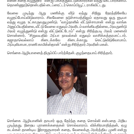
என்ன கதை எழுதுறார்” என்று பக்கத்துவீட்டுக்காரர்கள் வந்து கேட்பார்களாம்.
தொண்ணூற்றொன்பதில் டைப்ரைட்டர் கொம்பியூட்டராகிவிட்டது.
வேலை முடிந்து ஆறு மணிக்கு வீடு வந்து சிறிது நேரத்திலேயே
எழுதப்போய்விடுவாராம். சிலவேளை நடுச்சாமத்திலும் ஏதாவது ஒரு ஐடியா
வந்து எழுத உட்காருவதுமுண்டு. “வாழ்நாளில் வீட்டுச்சாமான் என்று வாங்க
அனுப்பியதில்லை, வீட்டு வேலை எதுவும் அவரிடம் வாங்கியதில்லை, அவருண்டு
அவர் எழுத்துண்டு என்று விட்டுவிட்டோம்” என்று சிரித்தபடி அவர் மனைவி
சொன்னார். “சிறுவயதில் அப்பா நாவல்கள் எதுவும் வாசிக்கத்தரமாட்டார்.
சுஜாதாவெல்லாம் கிடைக்கவே கிடைக்காது. கெட்டுவிடுவோமாம்.
அம்புலிமாமா, ராணி காமிக்ஸ்தான்” என்று சிரித்தார் அவரின் மகள்.
செங்கை ஆழியானைத் திரும்பிப் பார்த்தேன். குழந்தையாய் சிரித்தார்.
செங்கை ஆழியானின் தாயார் ஒரு தேர்ந்த கதை சொல்லி என்பதை அறிய
முடிந்தது. நிறைய புராணக்கதைகள் சொல்வாராம். விக்கிரமாதித்தன், ஏழு
கடல்கள் தாண்டிய இராஜகுமாரன் கதை, வேலைக்கு அமர்த்திய முனி என்று