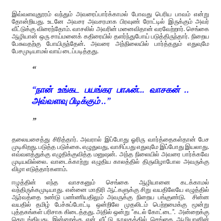
இவ்வளவுதூரம் வந்தும் அவரைப்பார்க்காமல் போவது பெரிய பாவம் என்று
தோன்றியது. உடனே அவசர அவசரமாக பிரவுண் ரோட்டில் இருக்கும் அவர்
வீட்டுக்கு விரைந்தோம். வாசலில் அவரின் மனைவிதான் வரவேற்றார். செங்கை
ஆழியான் ஒரு சாய்மனைக் கதிரையில் தளர்ந்துபோய் படுத்திருந்தார். நிறைய
பேசுவதற்கு போயிருந்தேன். அவரை அந்நிலையில் பார்த்ததும் எதுவுமே
பேசமுடியாமல் வாய் டைப்படித்தது.
“நான் உங்கட பயங்கர பாஃன்… வாசகன் ..
அவ்வளவு பிடிக்கும் ..”
தலையசைத்து சிரித்தார். அவரால் இப்போது ஓரிரு வார்த்தைகள்தான் பேச
முடிகிறது. படுத்த படுக்கை. எழுதுவது, வாசிப்பது எதுவுமே இப்போது இயலாது.
எவ்வளத்துக்கு எழுதிக்குவித்த மனுஷன். அந்த நிலையில் அவரை பார்க்கவே
முடியவில்லை. வாடைக்காற்று எழுதிய காலத்தில் திருவிழாபோல அவருக்கு
விழா எடுத்தார்களாம்.
ஈழத்தின் எந்த வாசகனும் செங்கை ஆழியானை கடக்காமல்
வந்திருக்கமுடியாது. என்னை மாதிரி ஆட்களுக்கு சிறு வயதிலேயே எழுத்தில்
ஆர்வத்தை உண்டு பண்ணியதிலும் அவருக்கு நிறைய பங்குண்டு. சின்ன
வயதில் தமிழ் பேச்சுப்போட்டி ஒன்றிலே முதலிடம் பெற்றமைக்கு மூன்று
புத்தகங்கள் பரிசாக கிடைத்தது. அதில் ஒன்று “கடல் கோட்டை”. அன்றைக்கு
தொடங்கியது. இன்றைக்கு என் வீட்டு நூலகத்தில் செங்கை ஆழியானின்