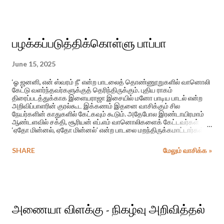
பழக்கப்படுத்திக்கொள்ளு பாப்பா
June 15, 2025
‘ஓ ஜனனி, என் ஸ்வரம் நீ’ என்ற பாடலைத் தொண்ணூறுகளில் வானொலி
கேட்டு வளர்ந்தவர்களுக்குத் தெரிந்திருக்கும். புதிய ராகம்
திரைப்படத்துக்காக இளையராஜா இசையில் மனோ பாடிய பாடல் என்ற
அறிவிப்பாளரின் குரல்கூட இக்கணம் இதனை வாசிக்கும் சில
நேயர்களின் காதுகளில் கேட்கவும் கூடும். அதேபோல இரண்டாயிரமாம்
ஆண்டளவில் சக்தி, சூரியன் எப்.எம் வானொலிகளைக் கேட்டவர்கள்
‘ஏதோ மின்னல், ஏதோ மின்னல்’ என்ற பாடலை மறந்திருக்கமாட்டார்கள்.
சபேஷ் முரளி இசையில் மாதங்கியும் திப்புவும் பாடிய பாடல் அது.
அக்காலத்தில் ஈழத்து வானொலி நேயர்கள் மத்தியில் மிகப் பிரபலமாக
SHARE
மேலும் வாசிக்க »
இருந்த இப் பாடல் வெளிவந்த திரைப்படத்தின் பெயர் ‘ஆயிரம் பொய்
சொல்லி’.
அணையா விளக்கு - நிகழ்வு அறிவித்தல்