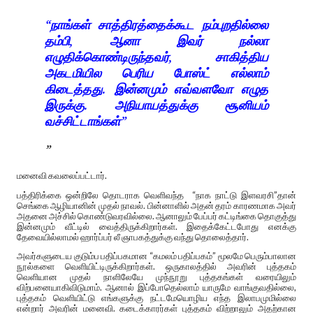
“நாங்கள் சாத்திரத்தைக்கூட நம்புறதில்லை
தம்பி, ஆனா இவர் நல்லா
எழுதிக்கொண்டிருந்தவர், சாகித்திய
அகடமியில பெரிய போஸ்ட் எல்லாம்
கிடைத்தது. இன்னமும் எவ்வளவோ எழுத
இருக்கு. அநியாயத்துக்கு சூனியம்
வச்சிட்டாங்கள்”
மனைவி கவலைப்பட்டார்.
பத்திரிக்கை ஒன்றிலே தொடராக வெளிவந்த “நாக நாட்டு இளவரசி”தான்
செங்கை ஆழியானின் முதல் நாவல். பின்னாளில் அதன் தரம் காரணமாக அவர்
அதனை அச்சில் கொண்டுவரவில்லை. ஆனாலும் பேப்பர் கட்டிங்கை தொகுத்து
இன்னமும் வீட்டில் வைத்திருக்கிறார்கள். இதைக்கேட்டபோது எனக்கு
தேவையில்லாமல் ஹார்ப்பர் லீ ஞாபகத்துக்கு வந்து தொலைத்தார்.
அவர்களுடைய குடும்ப பதிப்பகமான “கமலம் பதிப்பகம்” மூலமே பெரும்பாலான
நூல்களை வெளியிட்டிருக்கிறார்கள். ஒருகாலத்தில் அவரின் புத்தகம்
வெளியான முதல் நாளிலேயே முந்நூறு புத்தகங்கள் வரையிலும்
விற்பனையாகிவிடுமாம். ஆனால் இப்போதெல்லாம் யாருமே வாங்குவதில்லை,
புத்தகம் வெளியிட்டு எங்களுக்கு நட்டமேயொழிய எந்த இலாபமுமில்லை
என்றார் அவரின் மனைவி. கடைக்காரர்கள் புத்தகம் விற்றாலும் அதற்கான