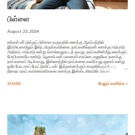
பிள்ளை
August 23, 2024
எங்கள் வீட்டுக்குப் பிள்ளை வருவதில் எனக்கு ஆரம்பத்தில்
இம்மியளவிலும் இஷ்டமிருக்கவில்லை. நாய்களில்தான் எனக்கு ஈடுபாடு
அதிகம். ஈடுபாடு என்று சொல்வதுகூடத் தவறு. நாய்களின்மீது எனக்குப்
பேரபிமானமே உண்டு. ஆனால் என் மனைவி சாயிலா பானுவோ தனக்கு
நாய்களைப் பிடிக்காது, இஸ்லாத்தில் நாய்களை வளர்ப்பது ஹராம் என்று
ஒரே போடாகப் போட்டுவிட்டாள். இத்தனைக்கும் காதலிக்கும்போது
நிறைய நாய் காணொளிகளை எனக்கு இன்ஸ்டகிராமில் அவள்
அனுப்பிக்கொண்டேயிருப்பாள். ஒரு நாய் தூங்கும்போது மற்ற நாய்
சொறிவது. நாய் நீச்சல் குளத்தில் பாய்ந்து பந்தை மீட்பது.
SHARE
மேலும் வாசிக்க »
தவறுசெய்துவிட்டு நாய் பாவமாய் பாவ்லா காட்டுவது. இப்படித் தினமும்
தூங்குவதற்கு முன்னர் அவளிடமிருந்து பல நாய் காணொளிகள் எனக்கு
வருவதுண்டு. அதற்கு உடனேயே ஹார்ட்டின் போட்டுவிட்டுத்தான் நான்
தூங்கப்போவேன். சில சமயங்களில் அவள் அந்தப்பக்கம் தூக்கம் வராமல்
தவிப்பதுண்டு. அப்போது என்னையும் அவள் நிம்மதியாகத்
தூங்கவிடமாட்டாள். ஐந்து நிமிடத்துக்கொருமுறை எனக்கு மெசேஜ்
வந்துகொண்டேயிருக்கும். அல்லது ஸ்டோரியில் டாக் பண்ணுவாள்.
இன்னொருவருடைய போஸ்டிலே சென்று “டேய் சேகர், இத பாத்தியாடா?”
என்று எ...