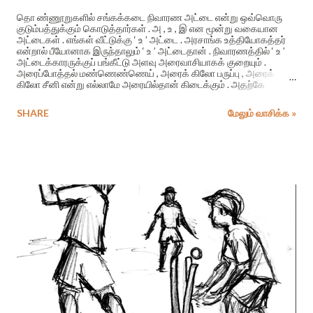
தொ ண்ணூறுகளில் சங்கக்கடை நிவாரண அட்டை என்று ஒவ்வொரு
குடும்பத்துக்கும் கொடுத்தார்கள் . அ , உ , இ என மூன்று வகையான
அட்டைகள் . எங்கள் வீட்டுக்கு ‘ உ ’ அட்டை . அரசாங்க உத்தியோகத்தர்
என்றால் பீயோனாக இருந்தாலும் ‘ உ ’ அட்டைதான் . நிவாரணத்தில் ‘ உ ’
அட்டைக்காரருக்குப் பங்கீட்டு அளவு அரைவாசியாகக் குறையும் .
அரைப்போத்தல் மண்ணெண்ணெய் , அரைக் கிலோ பருப்பு , அரைக்
கிலோ சீனி என்று எல்லாமே அரையில்தான் கிடைக்கும் . அதற்கே
கோப்பிரட்டி மனேஜரிடம் பல்லிளிக்க வேண்டும் . குறைந்த சம்பளம் ,
அதிக சம்பளம் என்ற கதை பேச்சுக்கு இடமில்லை . காரணம்
SHARE
மேலும் வாசிக்க »
கவுன்மேந்து உத்தியோகம் .