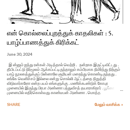
என் கொல்லைப்புறத்துக் காதலிகள் : 5.
யாழ்ப்பாணத்துக் கிரிக்கட்
June 30, 2024
இ ன்னும் ஐந்து ரன்கள் அடித்தால் வெற்றி . நன்றாக இருட்டிவிட்டது .
தீயிடப்பட்டு நிர்மூலம் ஆக்கப்பட்டிருந்தாலும் கம்பீரமாக நிமிர்ந்து நிற்கும்
யாழ் நூலகத்துக்குப் பின்னாலே சூரியன் மறைந்து கொண்டிருந்தது .
எங்கே வெளிச்சம் இல்லை என்று சொல்லி ஆட்டத்தை நிறுத்தி
விடுவார்களோ என்ற பயம் எங்களுக்கு . மணிக்கூண்டுக் கோபுர
முனையில் இருந்து பிரபா அண்ணா பந்துவீசத் தயாராகிறார் . பூங்கா
முனையில் எதிர்கொள்வது காண்டீபன் அண்ணா . மொத்த
மைதானமுமே ஆர்ப்பரிக்கிறது . பந்து மட்டிங் பிட்ச்சில் லெந்தில் விழ ,
காண்டீபன் அண்ணா லோங் ஓனில் இழுத்து அடிக்க , விர்ர் … ரென்று
SHARE
மேலும் வாசிக்க »
பந்து பறக்கிறது . அத்தனை பேரும் ஆவென்று வாய் பிளந்து பார்க்க ,
அது மைதானத்தைத் தாண்டி , வீதியைத் தாண்டி , மணிக்கூண்டு
கோபுரத்தின் உச்சியில் இருந்த சேவல் கொண்டையில் பட்டு .