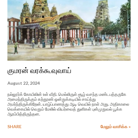
குமரன் வரக்கூவுவாய்
August 22, 2024
நல்லூர்க் கோயிலின் உள் வீதி. மெல்லிருள் சூழ் வசந்த மண்டபத்தருகே
அமைந்திருக்கும் கற்தூண் ஒன்றுக்கடியில் சாய்ந்து
அமர்ந்திருக்கிறேன். யாழ்ப்பாணத்து ஆடி வெயில் நாள் அது. அதிகாலை
வெக்கையில் வெறும் மேலில் வியர்வைத் துளிகள் புன்முறுவல் பூக்க
ஆரம்பித்திருந்தன.
SHARE
மேலும் வாசிக்க »