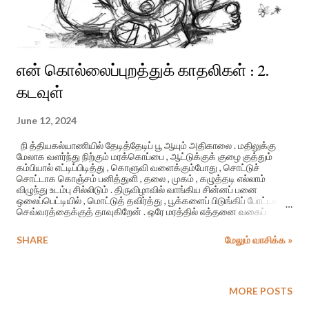
என் கொல்லைப்புறத்துக் காதலிகள் : 2.
கடவுள்
June 12, 2024
நி த்தியகல்யாணியில் தேடித்தேடிப் பூ ஆயும் அதிகாலை . மதிலுக்கு
மேலாக வளர்ந்து நிற்கும் மரக்கொப்பை , ஆட்டுக்குக் குழை குத்தும்
கம்பியால் எட்டிப்பிடித்து , கொளுவி வளைக்கும்போது , சொட்டுச்
சொட்டாக கொஞ்சம் பனித்துளி , தலை , முகம் , கழுத்தடி எல்லாம்
விழுந்து உடம்பு சில்லிடும் . திருவிழாவில் வாங்கிய சின்னப் பனை
ஒலைப்பெட்டியில் , மொட்டுத் தவிர்த்து , பூக்களைப் பிடுங்கிப் போட்டவாறு
செவ்வரத்தைக்குத் தாவுகிறேன் . ஒரே மரத்தில் எத்தனை வகைப்
பூக்கள் ? அதில் ஐந்தாறை மடக் மடக்கென்று ஒடித்துப் போடுகிறேன் .
தோட்டத்தில் நின்ற கனகாம்பரம் , ரோசா , கடதாசிப்பூ மரங்களில் கை
SHARE
மேலும் வாசிக்க »
வைப்பதில்லை . பேப்பர் பூ சாமிக்கு வைக்கக்கூடாது . கனகாம்பரம்
கலியாண வீடு , சாமத்திய வீடு ஏதும் வந்தால் கொண்டைக்குத் தேவை .
ரோசாப்பூவைப் பிடுங்கினால் அம்மா திட்டுவார் . அது விசிட்டர்ஸ் வந்தால்
மணிக்கணக்கில் போறாமைப்படுவதற்கு . பொறாமைப்படுவார்கள் .
MORE POSTS