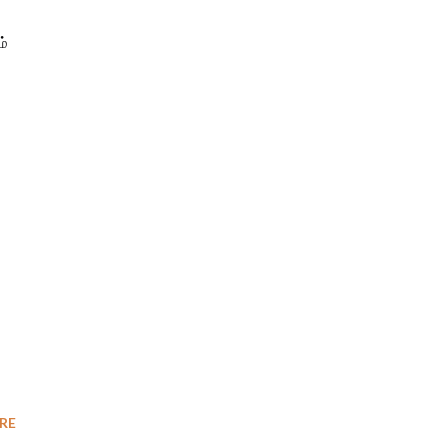
ம்
RE