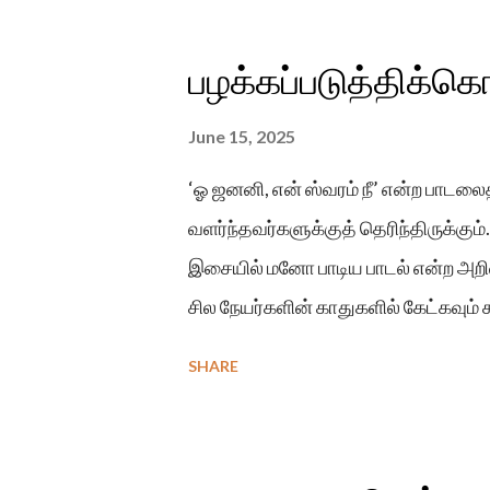
பழக்கப்படுத்திக்கொ
June 15, 2025
‘ஓ ஜனனி, என் ஸ்வரம் நீ’ என்ற பா
வளர்ந்தவர்களுக்குத் தெரிந்திருக்கு
இசையில் மனோ பாடிய பாடல் என்ற அறி
சில நேயர்களின் காதுகளில் கேட்கவும
சூரியன் எப்.எம் வானொலிகளைக் கேட்
SHARE
மறந்திருக்கமாட்டார்கள். சபேஷ் முரளி இ
அக்காலத்தில் ஈழத்து வானொலி நேயர்கள
வெளிவந்த திரைப்படத்தின் பெயர் ‘ஆய