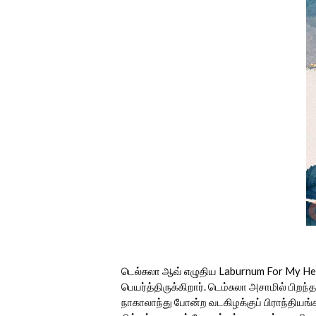
டெல்சுலா ஆவ் எழுதிய Laburnum For My Hea
பெயர்த்திருக்கிறார். டெம்சுலா அசாமில் பிறந
நாகாலாந்து போன்ற வடகிழக்குப் பிராந்தியங்கள