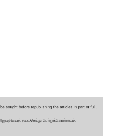
 sought before republishing the articles in part or full.
.
அனுமதியைத்
தயவுசெய்து
பெற்றுக்கொள்ளவும்