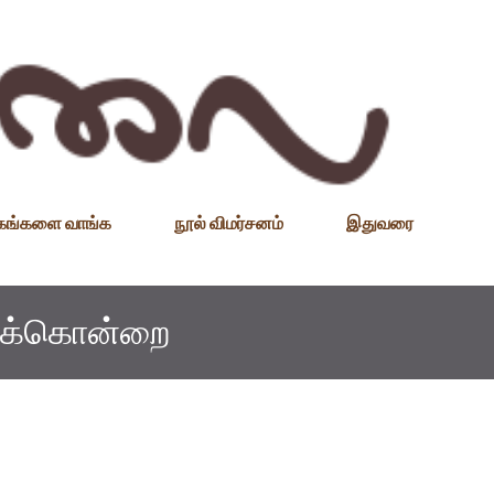
Skip to main content
தகங்களை வாங்க
நூல் விமர்சனம்
இதுவரை
சரக்கொன்றை