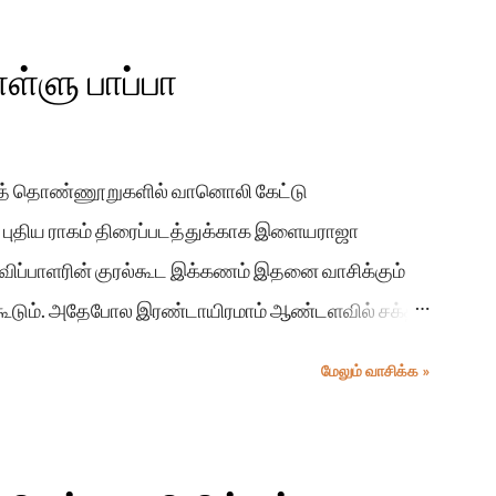
ள்ளு பாப்பா
டலைத் தொண்ணூறுகளில் வானொலி கேட்டு
ம். புதிய ராகம் திரைப்படத்துக்காக இளையராஜா
விப்பாளரின் குரல்கூட இக்கணம் இதனை வாசிக்கும்
் கூடும். அதேபோல இரண்டாயிரமாம் ஆண்டளவில் சக்தி,
டவர்கள் ‘ஏதோ மின்னல், ஏதோ மின்னல்’ என்ற பாடலை
மேலும் வாசிக்க »
சையில் மாதங்கியும் திப்புவும் பாடிய பாடல் அது.
் மத்தியில் மிகப் பிரபலமாக இருந்த இப் பாடல்
ிரம் பொய் சொல்லி’.