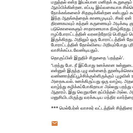
மறுத்தல் என்ற இயல்பான மனிதக் கூறுகளும்
ஆரம்பிக்கின்றன. எப்படி இவ்வகையாக சில்லெ
நோக்கங்களைச் சிதறடிக்கின்றன என்பதும் க
இந்த ஆதங்கத்தைக் காணமுடியும். சிலர் ஏன்
திரணகமவும் கந்தன் கருணையும் அடிக்கடி ஞா
படுகொலைகளும் சாதாரணமாக நிகழ்கிறது. இத
ஈழப்போராட்டத்தின் வரலாற்றோடு பெரிதும் ப
இருக்கிறது. அதிலும் ஒரு போராட்டத்தின் 
போராட்டத்தின் தோல்வியை அறியும்போது புரி
வாசிக்கப்படவேண்டியதும்.
தொகுப்பின் இறுதிச் சிறுகதை ‘பறத்தல்’.
“பறந்து போ. நீ இப்போது உனக்கான உன்னுடைய 
என்னுள் இருந்த புழு என்னைத் தூண்டிக்கொண
வண்ணாத்திப்பூச்சிக்குள்ளிருக்கும் புழுவ
அறைகூவல். உனக்கிருப்பது ஒரு வாழ்வு. அதன
வாழ்ந்து கழிக்கப்போகிறாயா அல்லது பறந்த
ஆதாரம். இது வெறுமனே தப்பித்தல் அல்ல.
மனுசியிடமிருந்து வரக்கூடிய மந்திர வார்த்
*** மெல்பேர்ன் வாசகர் வட்டத்தின் சித்திர