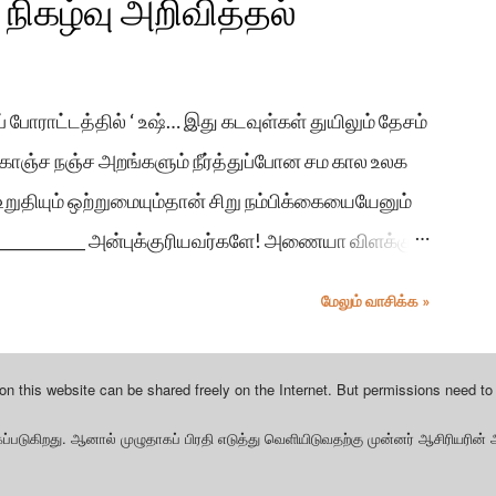
ிகழ்வு அறிவித்தல்
போராட்டத்தில் ‘ உஷ்… இது கடவுள்கள் துயிலும் தேசம்
 கொஞ்ச நஞ்ச அறங்களும் நீர்த்துப்போன சம கால உலக
றுதியும் ஒற்றுமையும்தான் சிறு நம்பிக்கையையேனும்
_____________ அன்புக்குரியவர்களே! அணையா விளக்கு
 மணிக்கு ஜே.கே அவர்களின் படுகொலை செய்யப்பட்ட
மேலும் வாசிக்க »
இது கடவுள்கள் துயிலும் தேசம்” என்ற கதை வாசிப்பு
n this website can be shared freely on the Internet. But permissions need to be
.
ப்படுகிறது
ஆனால்
முழுதாகப்
பிரதி
எடுத்து
வெளியிடுவதற்கு
முன்னர்
ஆசிரியரின்