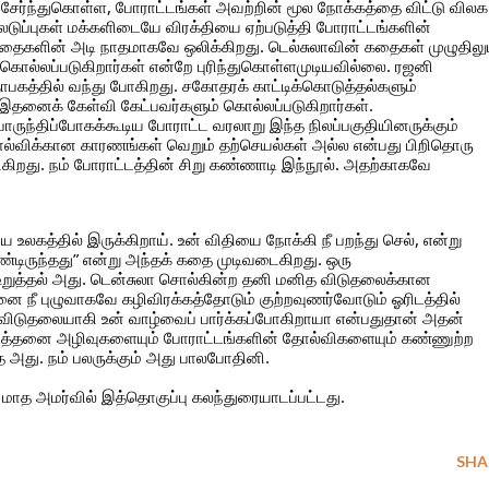
 சேர்ந்துகொள்ள, போராட்டங்கள் அவற்றின் மூல நோக்கத்தை விட்டு விலக
டுப்புகள் மக்களிடையே விரக்தியை ஏற்படுத்தி போராட்டங்களின்
தைகளின் அடி நாதமாகவே ஒலிக்கிறது. டெல்சுலாவின் கதைகள் முழுதிலு
 கொல்லப்படுகிறார்கள் என்றே புரிந்துகொள்ளமுடியவில்லை. ரஜனி
பகத்தில் வந்து போகிறது. சகோதரக் காட்டிக்கொடுத்தல்களும்
னைக் கேள்வி கேட்பவர்களும் கொல்லப்படுகிறார்கள்.
ொருந்திப்போகக்கூடிய போராட்ட வரலாறு இந்த நிலப்பகுதியினருக்கும்
தோல்விக்கான காரணங்கள் வெறும் தற்செயல்கள் அல்ல என்பது பிறிதொரு
கிறது. நம் போராட்டத்தின் சிறு கண்ணாடி இந்நூல். அதற்காகவே
உலகத்தில் இருக்கிறாய். உன் விதியை நோக்கி நீ பறந்து செல், என்று
்டிருந்தது” என்று அந்தக் கதை முடிவடைகிறது. ஒரு
ின் உறுத்தல் அது. டென்சுலா சொல்கின்ற தனி மனித விடுதலைக்கான
ை நீ புழுவாகவே கழிவிரக்கத்தோடும் குற்றவுணர்வோடும் ஓரிடத்தில்
ு விடுதலையாகி உன் வாழ்வைப் பார்க்கப்போகிறாயா என்பதுதான் அதன்
 அத்தனை அழிவுகளையும் போராட்டங்களின் தோல்விகளையும் கண்ணுற்ற
தை அது. நம் பலருக்கும் அது பாலபோதினி.
ை மாத அமர்வில் இத்தொகுப்பு கலந்துரையாடப்பட்டது.
SHA