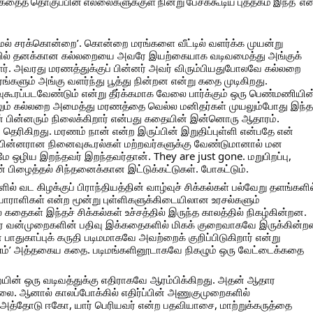
கதைத் தொகுப்பின் எல்லைகளுக்குள் நின்று பேசக்கூடிய புத்தகம் இந்த ‘என
மேல் சரக்கொன்றை’. கொன்றை மரங்களை வீட்டில் வளர்க்க முயன்று
ில் தனக்கான கல்லறையை அவரே இயற்கையாக வடிவமைத்து அங்குக்
ர். அவரது மரணத்துக்குப் பின்னர் அவர் விரும்பியதுபோலவே கல்லறை
ளும் அங்கு வளர்ந்து பூத்து நின்றன என்று கதை முடிகிறது.
வுகூரப்படவேண்டும் என்று தீர்க்கமாக வேலை பார்க்கும் ஒரு பெண்மணியின
லும் கல்லறை அமைத்து மரணத்தை வெல்ல மனிதர்கள் முயலும்போது இந்த
பின்னரும் நிலைக்கிறார் என்பது கதையின் இன்னொரு ஆதாரம்.
ிகிறது. மரணம் நான் என்ற இருப்பின் இறுதிப்புள்ளி என்பதே என்
 பின்னரான நினைவுகூரல்கள் மற்றவர்களுக்கு வேண்டுமானால் மன
ே ஒழிய இறந்தவர் இறந்தவர்தான். They are just gone. மறுபிறப்பு,
ன் பிழைத்தல் சிந்தனைக்கான இட்டுக்கட்டுகள். போகட்டும்.
ல் வட கிழக்குப் பிராந்தியத்தின் வாழ்வுச் சிக்கல்கள் பல்வேறு தளங்களில
 போராளிகள் என்ற மூன்று புள்ளிகளுக்கிடையிலான உரசல்களும்
ைகள் இந்தச் சிக்கல்கள் உச்சத்தில் இருந்த காலத்தில் நிகழ்கின்றன.
ார வன்முறைகளின் பதிவு இக்கதைகளில் மிகக் குறைவாகவே இருக்கின்ற
பாதுகாப்புக் கருதி படிமமாகவே அவற்றைக் குறிப்பிடுகிறார் என்று
ரணம்’ அத்தகைய கதை. படிமங்களினூடாகவே நிகழும் ஒரு வேட்டைக்கதை
ையின் ஒரு வடிவத்துக்கு எதிராகவே ஆரம்பிக்கிறது. அதன் ஆதார
்லை. ஆனால் காலப்போக்கில் எதிர்ப்பின் அணுகுமுறைகளில்
அத்தோடு ஈகோ, யார் பெரியவர் என்ற பதவியாசை, மாற்றுக்கருத்தை