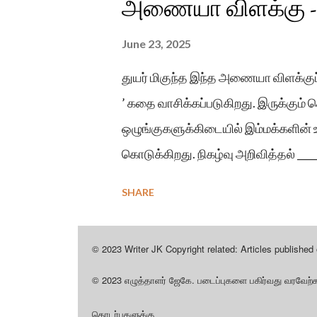
அணையா விளக்கு - ந
June 23, 2025
துயர் மிகுந்த இந்த அணையா விளக்குப் 
’ கதை வாசிக்கப்படுகிறது. இருக்கும்
ஒழுங்குகளுக்கிடையில் இம்மக்களின் உ
கொடுக்கிறது. நிகழ்வு அறிவித்தல் __
போராட்டத்தின் மாலை நிகழ்வாக 5.30
SHARE
மாணவி கிருசாந்தி தொடர்பான, “உஷ்.. 
இடம்பெறும்.
© 2023 Writer JK Copyright related: Articles published o
© 2023
.
எழுத்தாளர்
ஜேகே
படைப்புகளை
பகிர்வது
வரவேற்க
தொடர்புகளுக்கு