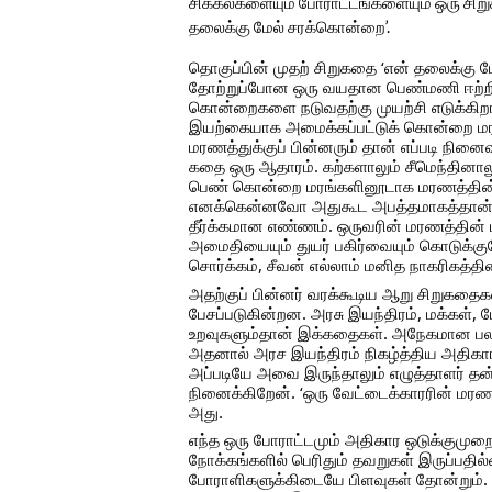
சிக்கல்களையும் போராட்டங்களையும் ஒரு சிறு
தலைக்கு மேல்
சரக்கொன்றை’.
தொகுப்பின் முதற் சிறுகதை ‘என் தலைக்கு 
தோற்றுப்போன ஒரு வயதான பெண்மணி ஈற்ற
கொன்றைகளை நடுவதற்கு முயற்சி எடுக்கிறா
இயற்கையாக அமைக்கப்பட்டுக் கொன்றை மரங்க
மரணத்துக்குப் பின்னரும் தான் எப்படி நினை
கதை ஒரு ஆதாரம். கற்களாலும் சீமெந்தினா
பெண் கொன்றை மரங்களினூடாக மரணத்தின் 
எனக்கென்னவோ அதுகூட அபத்தமாகத்தான் தெர
தீர்க்கமான எண்ணம். ஒருவரின் மரணத்தின்
அமைதியையும் துயர் பகிர்வையும் கொடுக்கும
சொர்க்கம், சீவன் எல்லாம் மனித நாகரிகத்தி
அதற்குப் பின்னர் வரக்கூடிய ஆறு சிறுகதைகளி
பேசப்படுகின்றன. அரசு இயந்திரம், மக்கள்,
உறவுகளும்தான் இக்கதைகள். அநேகமான பல கத
அதனால் அரச இயந்திரம் நிகழ்த்திய அதிக
அப்படியே அவை இருந்தாலும் எழுத்தாளர் தன் 
நினைக்கிறேன். ‘ஒரு வேட்டைக்காரரின் ம
அது.
எந்த ஒரு போராட்டமும் அதிகார ஒடுக்குமுற
நோக்கங்களில் பெரிதும் தவறுகள் இருப்பதில
போராளிகளுக்கிடையே பிளவுகள் தோன்றும். 